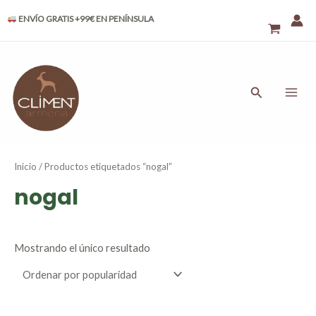
Ir
ENVÍO GRATIS +99€ EN PENÍNSULA
al
contenido
MAI
ME
Buscar
Inicio
/ Productos etiquetados “nogal”
nogal
Mostrando el único resultado