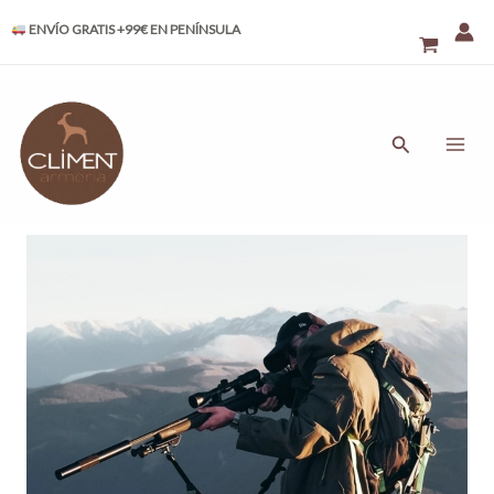
Ir
ENVÍO GRATIS +99€ EN PENÍNSULA
al
contenido
MAI
ME
Buscar