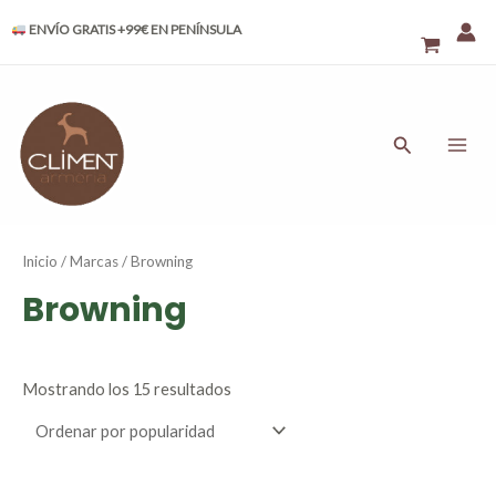
Ordenado
Ir
por
ENVÍO GRATIS +99€ EN PENÍNSULA
al
popularidad
contenido
MAI
ME
Buscar
Inicio
/
Marcas
/ Browning
Browning
Mostrando los 15 resultados