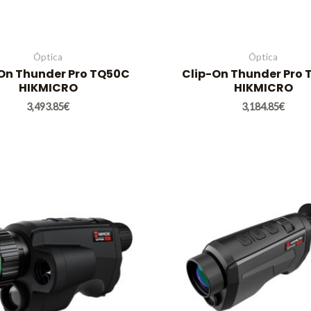
Óptica
Óptica
On Thunder Pro TQ50C
Clip-On Thunder Pro
HIKMICRO
HIKMICRO
3,493.85
€
3,184.85
€