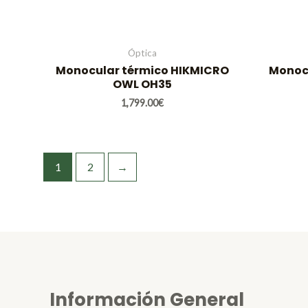
Óptica
Monocular térmico HIKMICRO
Monoc
OWL OH35
1,799.00
€
1
2
→
Información General