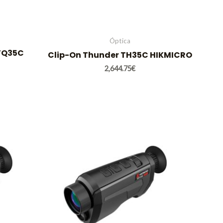
Óptica
 TQ35C
Clip-On Thunder TH35C HIKMICRO
2,644.75
€