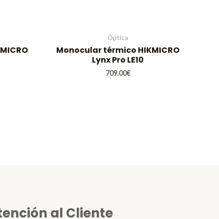
Óptica
KMICRO
Monocular térmico HIKMICRO
Lynx Pro LE10
709.00
€
tención al Cliente