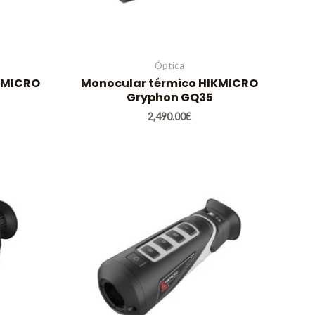
Óptica
KMICRO
Monocular térmico HIKMICRO
Gryphon GQ35
2,490.00
€