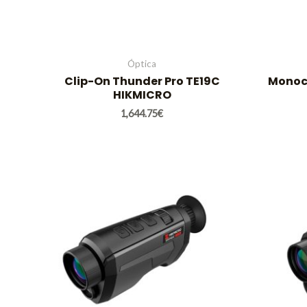
Óptica
Clip-On Thunder Pro TE19C
Monoc
HIKMICRO
1,644.75
€