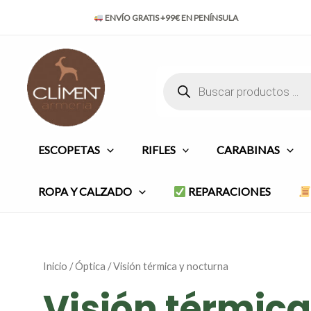
Ordenado
Ir
por
ENVÍO GRATIS +99€ EN PENÍNSULA
al
popularidad
contenido
Búsqueda
de
productos
ESCOPETAS
RIFLES
CARABINAS
ROPA Y CALZADO
REPARACIONES
Inicio
/
Óptica
/ Visión térmica y nocturna
Visión térmica