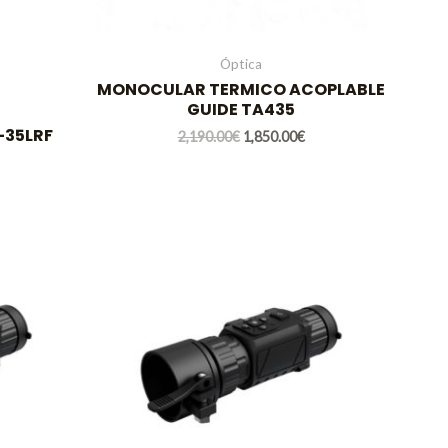
Óptica
MONOCULAR TERMICO ACOPLABLE
GUIDE TA435
-35LRF
2,190.00
€
1,850.00
€