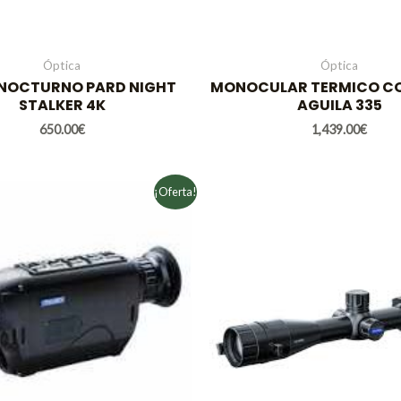
Óptica
Óptica
 NOCTURNO PARD NIGHT
MONOCULAR TERMICO C
STALKER 4K
AGUILA 335
650.00
€
1,439.00
€
El
El
El
E
¡Oferta!
precio
precio
precio
original
actual
original
a
era:
es:
era:
e
1,799.00€.
1,299.00€.
2,699.00€.
2