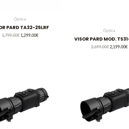
Óptica
OR PARD TA32-25LRF
Óptica
1,799.00
€
1,299.00
€
VISOR PARD MOD. TS31
2,699.00
€
2,199.00
€