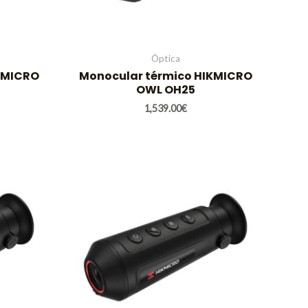
Óptica
KMICRO
Monocular térmico HIKMICRO
OWL OH25
1,539.00
€