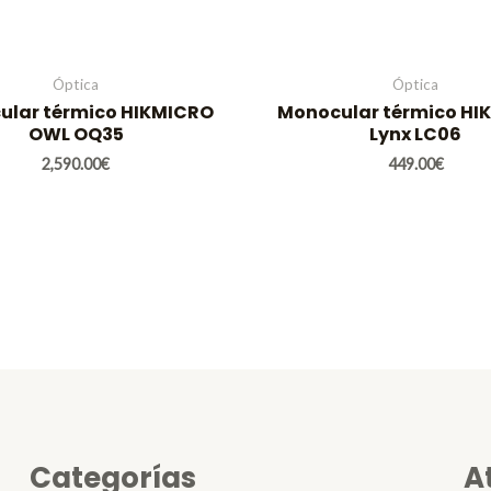
Óptica
Óptica
ular térmico HIKMICRO
Monocular térmico HI
OWL OQ35
Lynx LC06
2,590.00
€
449.00
€
Categorías
A