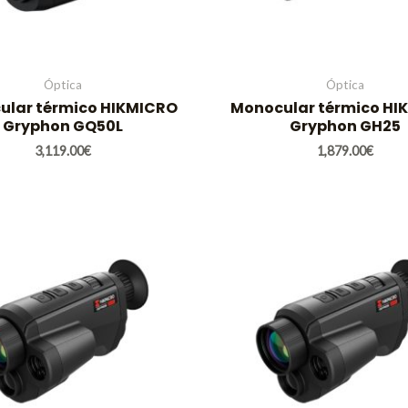
Óptica
Óptica
ular térmico HIKMICRO
Monocular térmico HI
Gryphon GQ50L
Gryphon GH25
3,119.00
€
1,879.00
€