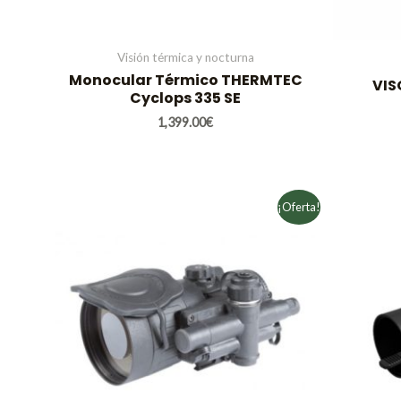
Visión térmica y nocturna
Monocular Térmico THERMTEC
VIS
Cyclops 335 SE
1,399.00
€
El
El
¡Oferta!
precio
precio
original
actual
era:
es:
3,035.00€.
1,500.00€.