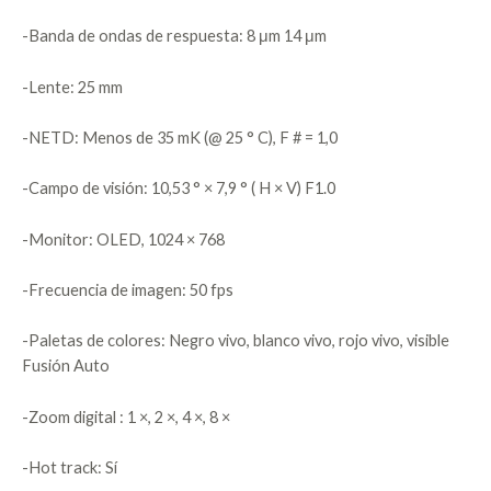
-Banda de ondas de respuesta: 8 μm 14 μm
-Lente: 25 mm
-NETD: Menos de 35 mK (@ 25 ° C), F # = 1,0
-Campo de visión: 10,53 ° × 7,9 ° ( H × V) F1.0
-Monitor: OLED, 1024 × 768
-Frecuencia de imagen: 50 fps
-Paletas de colores: Negro vivo, blanco vivo, rojo vivo, visible
Fusión Auto
-Zoom digital : 1 ×, 2 ×, 4 ×, 8 ×
-Hot track: Sí