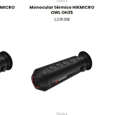
Óptica
KMICRO
Monocular térmico HIKMICRO
OWL OH25
1,539.00
€
Óptica