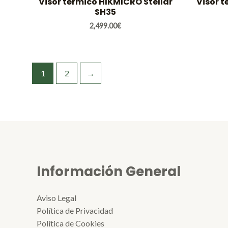
Visor térmico HIKMICRO Stellar
Visor t
SH35
2,499.00
€
1
2
→
Información General
Aviso Legal
Política de Privacidad
Política de Cookies