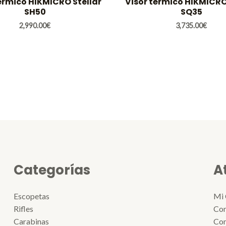
érmico HIKMICRO Stellar
Visor térmico HIKMICRO
SH50
SQ35
2,990.00
€
3,735.00
€
Categorías
A
Escopetas
Mi 
Rifles
Con
Carabinas
Con