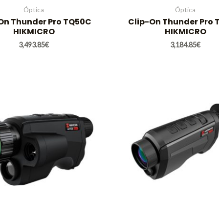
Óptica
Óptica
On Thunder Pro TQ50C
Clip-On Thunder Pro
HIKMICRO
HIKMICRO
3,493.85
€
3,184.85
€