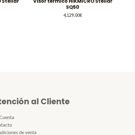
 Stellar
Visor térmico HIKMICRO Stellar
SQ50
4,129.00
€
tención al Cliente
Cuenta
tacto
diciones de venta