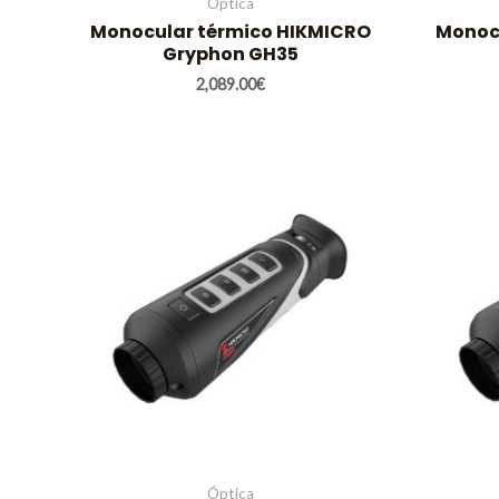
Óptica
Monocular térmico HIKMICRO
Monoc
Gryphon GH35
2,089.00
€
Óptica