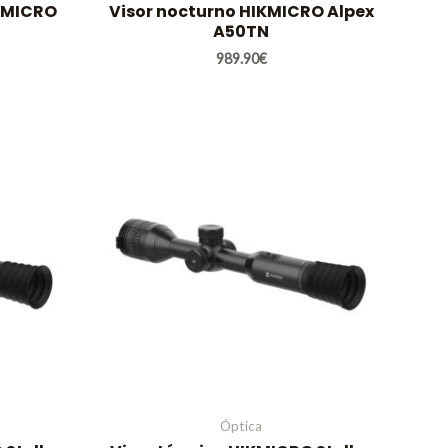
KMICRO
Visor nocturno HIKMICRO Alpex
A50TN
989.90
€
Óptica