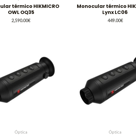
ular térmico HIKMICRO
Monocular térmico HI
OWL OQ35
Lynx LC06
2,590.00
€
449.00
€
Óptica
Óptica