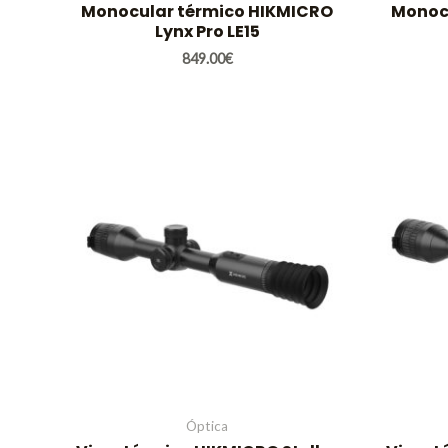
Monocular térmico HIKMICRO
Monoc
Lynx Pro LE15
849.00
€
Óptica