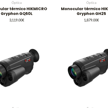
Óptica
Óptica
ular térmico HIKMICRO
Monocular térmico HI
Gryphon GQ50L
Gryphon GH25
3,119.00
€
1,879.00
€