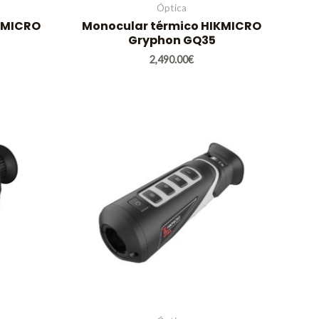
Óptica
KMICRO
Monocular térmico HIKMICRO
Gryphon GQ35
2,490.00
€