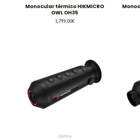
Monocular térmico HIKMICRO
Monoc
OWL OH35
1,799.00
€
Óptica