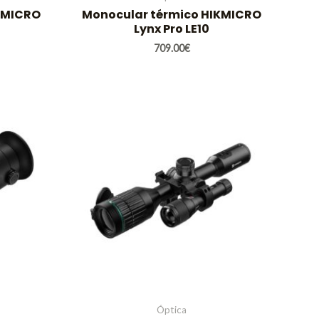
KMICRO
Monocular térmico HIKMICRO
Lynx Pro LE10
709.00
€
Óptica