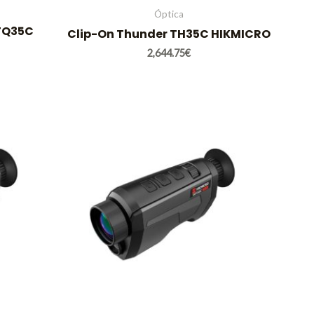
Óptica
 TQ35C
Clip-On Thunder TH35C HIKMICRO
2,644.75
€