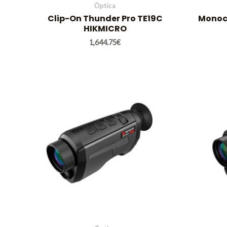
Óptica
Clip-On Thunder Pro TE19C
Monoc
HIKMICRO
1,644.75
€