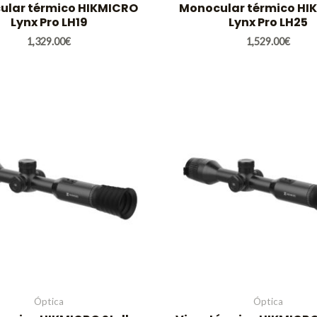
ular térmico HIKMICRO
Monocular térmico HI
Lynx Pro LH19
Lynx Pro LH25
1,329.00
€
1,529.00
€
Óptica
Óptica