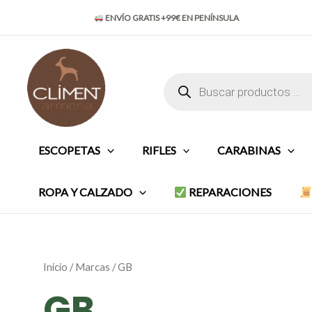
Ordenado
Ir
por
ENVÍO GRATIS +99€ EN PENÍNSULA
al
popularidad
contenido
Búsqueda
de
productos
ESCOPETAS
RIFLES
CARABINAS
ROPA Y CALZADO
REPARACIONES
Inicio
/
Marcas
/ GB
GB