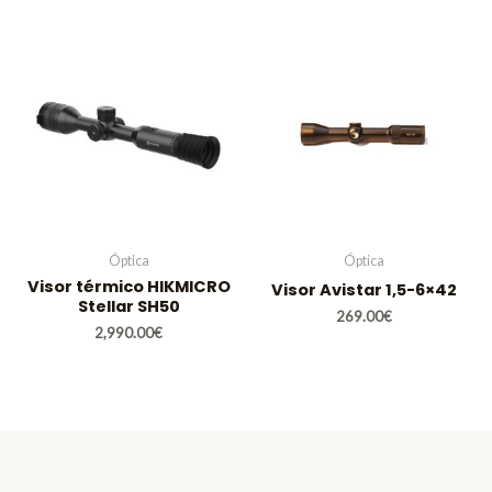
Óptica
Óptica
Visor térmico HIKMICRO
Visor Avistar 1,5-6×42
Stellar SH50
269.00
€
2,990.00
€