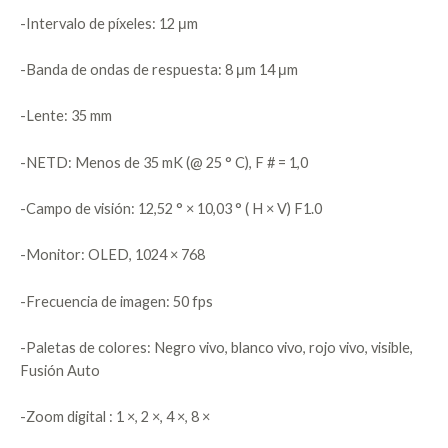
-Intervalo de píxeles: 12 μm
-Banda de ondas de respuesta: 8 μm 14 μm
-Lente: 35 mm
-NETD: Menos de 35 mK (@ 25 ° C), F # = 1,0
-Campo de visión: 12,52 ° × 10,03 ° ( H × V) F1.0
-Monitor: OLED, 1024 × 768
-Frecuencia de imagen: 50 fps
-Paletas de colores: Negro vivo, blanco vivo, rojo vivo, visible,
Fusión Auto
-Zoom digital : 1 ×, 2 ×, 4 ×, 8 ×