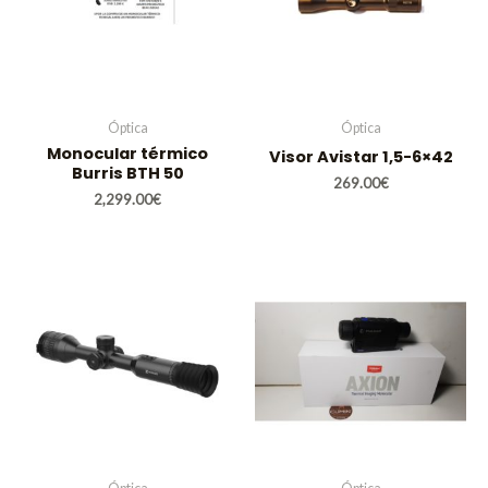
Óptica
Óptica
Monocular térmico
Visor Avistar 1,5-6×42
Burris BTH 50
269.00
€
2,299.00
€