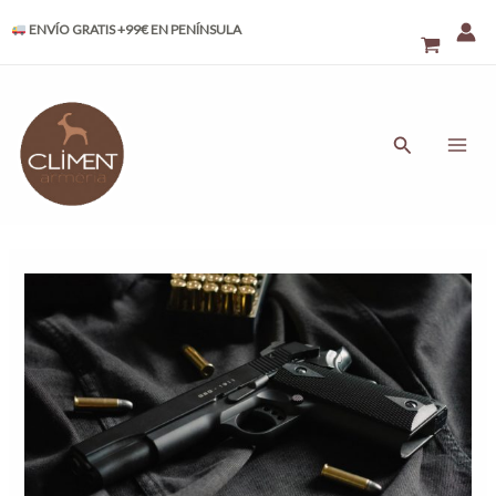
Ir
Navegación
ENVÍO GRATIS +99€ EN PENÍNSULA
al
de
contenido
entradas
MAI
ME
Buscar