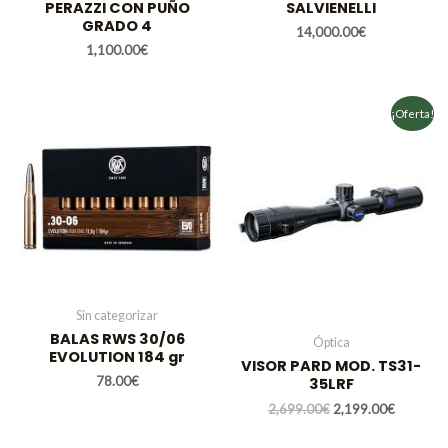
PERAZZI CON PUÑO
SALVIENELLI
GRADO 4
14,000.00
€
1,100.00
€
El
El
¡Oferta!
precio
precio
original
actual
era:
es:
2,699.00€.
2,199.00
Sin categorizar
BALAS RWS 30/06
Óptica
EVOLUTION 184 gr
VISOR PARD MOD. TS31-
78.00
€
35LRF
2,699.00
€
2,199.00
€