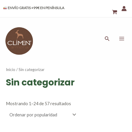
Ordenado
Ir
por
ENVÍO GRATIS +99€ EN PENÍNSULA
al
popularidad
contenido
MAI
ME
Buscar
Inicio
/ Sin categorizar
Sin categorizar
Mostrando 1–24 de 57 resultados