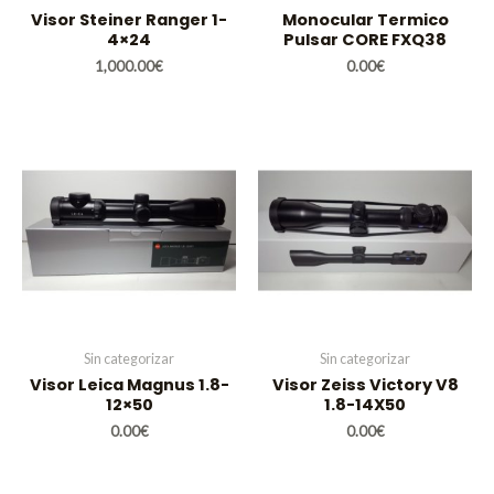
Visor Steiner Ranger 1-
Monocular Termico
4×24
Pulsar CORE FXQ38
1,000.00
€
0.00
€
Sin categorizar
Sin categorizar
Visor Leica Magnus 1.8-
Visor Zeiss Victory V8
12×50
1.8-14X50
0.00
€
0.00
€