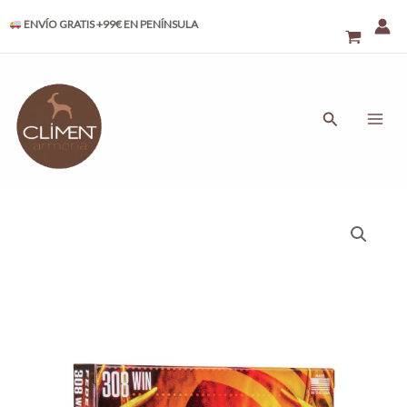
Ir
ENVÍO GRATIS +99€ EN PENÍNSULA
al
contenido
MAI
ME
Buscar