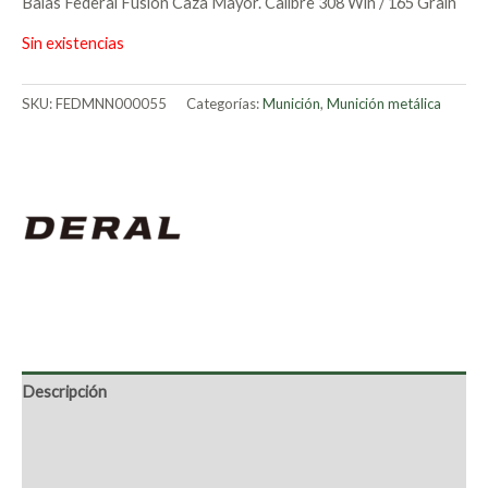
Balas Federal Fusion Caza Mayor. Calibre 308 Win / 165 Grain
Sin existencias
SKU:
FEDMNN000055
Categorías:
Munición
,
Munición metálica
Descripción
Marca
Valoraciones (0)