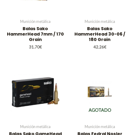
Munición metálica
Munición metálica
Balas Sako
Balas Sako
HammerHead 7mm / 170
HammerHead 30-06 /
Grain
180 Grain
31.70
€
42.26
€
AGOTADO
Munición metálica
Munición metálica
Balas Sako GameHead
Balas Fedral Nosler