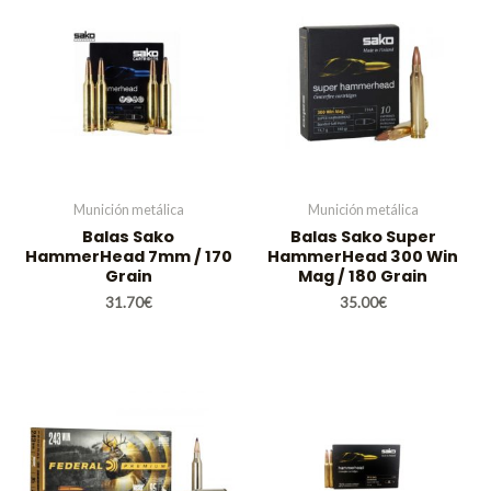
Munición metálica
Munición metálica
Balas Sako
Balas Sako Super
HammerHead 7mm / 170
HammerHead 300 Win
Grain
Mag / 180 Grain
31.70
€
35.00
€