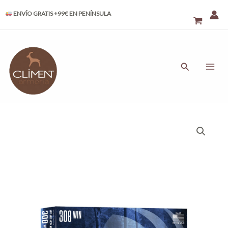
Ir
ENVÍO GRATIS +99€ EN PENÍNSULA
al
contenido
MAI
ME
Buscar