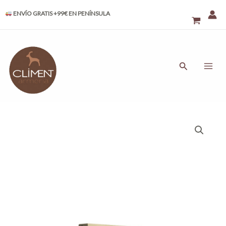
Ir
ENVÍO GRATIS +99€ EN PENÍNSULA
al
contenido
MAI
ME
Buscar