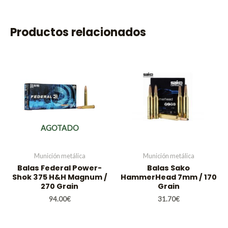
Productos relacionados
AGOTADO
Munición metálica
Munición metálica
Balas Federal Power-
Balas Sako
Shok 375 H&H Magnum /
HammerHead 7mm / 170
270 Grain
Grain
94.00
€
31.70
€