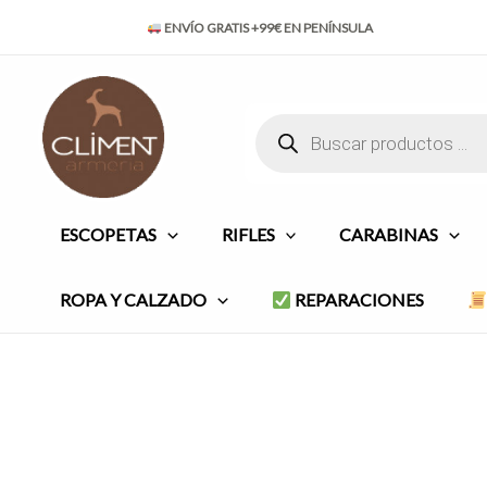
Ir
ENVÍO GRATIS +99€ EN PENÍNSULA
al
contenido
Búsqueda
de
productos
ESCOPETAS
RIFLES
CARABINAS
ROPA Y CALZADO
REPARACIONES