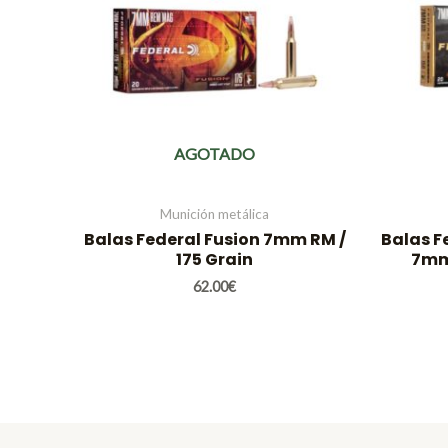
AGOTADO
Munición metálica
Balas Federal Fusion 7mm RM /
Balas Fe
175 Grain
7mm
62.00
€