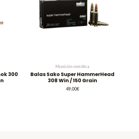
Munición metálica
hok 300
Balas Sako Super HammerHead
in
308 Win / 150 Grain
49.00
€