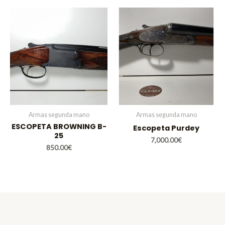
Armas segunda mano
Armas segunda mano
ESCOPETA BROWNING B-
Escopeta Purdey
25
7,000.00
€
850.00
€