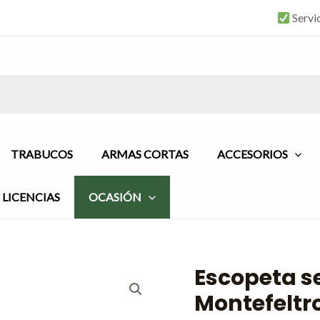
Servi
TRABUCOS
ARMAS CORTAS
ACCESORIOS
LICENCIAS
OCASIÓN
Escopeta s
Escopeta
semiautomática
Montefeltr
Benelli