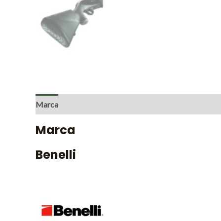
Marca
Valoraciones (0)
Marca
Benelli