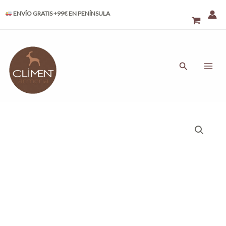
Ir
ENVÍO GRATIS +99€ EN PENÍNSULA
al
contenido
MAI
ME
Buscar
Escopeta
semiautomática
Benelli
Montefeltro
Comfort
Cal.20
71cm
cantidad