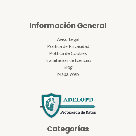
Información General
Aviso Legal
Política de Privacidad
Política de Cookies
Tramitación de licencias
Blog
Mapa Web
Categorías