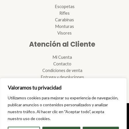
Escopetas
Rifles
Carabinas
Monturas
Visores
Atención al Cliente
Mi Cuenta
Contacto
Condiciones de venta
Entrega y devoluciones
Reglamento de armas
Valoramos tu privacidad
Reparación de armas
Tramitación de licencias
Utilizamos cookies para mejorar su experiencia de navegación,
publicar anuncios o contenidos personalizados y analizar
nuestro tráfico. Al hacer clic en "Aceptar todo", acepta
Copyright © 2026 | Armería Climent
nuestro uso de cookies.