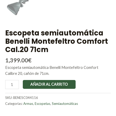
Escopeta semiautomática
Benelli Montefeltro Comfort
Cal.20 71cm
1,399.00
€
Escopeta semiautomática Benelli Montefeltro Comfort
Calibre 20, cañón de 71cm.
AÑADIR AL CARRITO
SKU:
BENESC044116
Categorías:
Armas
,
Escopetas
,
Semiautomáticas