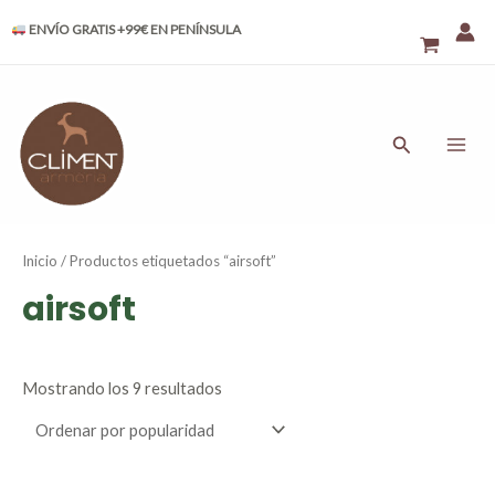
Ordenado
Ir
por
ENVÍO GRATIS +99€ EN PENÍNSULA
al
popularidad
contenido
MAI
ME
Buscar
Inicio
/ Productos etiquetados “airsoft”
airsoft
Mostrando los 9 resultados