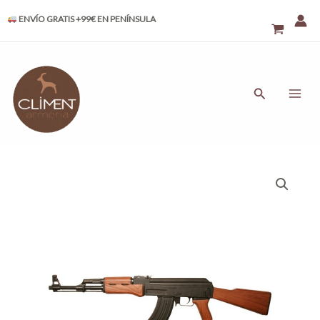
Ir
ENVÍO GRATIS +99€ EN PENÍNSULA
al
contenido
MAI
ME
Buscar