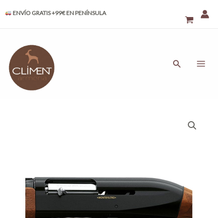
Ir
ENVÍO GRATIS +99€ EN PENÍNSULA
al
contenido
MAI
ME
Buscar
Benelli
Montefeltro
cantidad