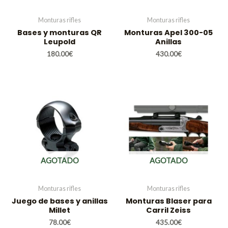
Monturas rifles
Monturas rifles
Bases y monturas QR
Monturas Apel 300-05
Leupold
Anillas
180.00
€
430.00
€
AGOTADO
AGOTADO
Monturas rifles
Monturas rifles
Juego de bases y anillas
Monturas Blaser para
Millet
Carril Zeiss
78.00
€
435.00
€