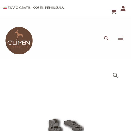
Ir
ENVÍO GRATIS +99€ EN PENÍNSULA
al
contenido
MAI
ME
Buscar