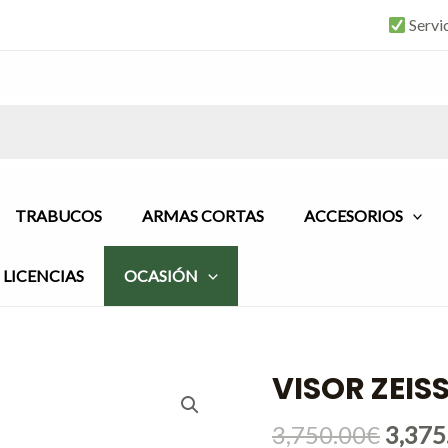
Servi
TRABUCOS
ARMAS CORTAS
ACCESORIOS
LICENCIAS
OCASIÓN
VISOR ZEIS
El
VISOR
preci
ZEISS
origin
3,750.00
€
3,375
VICTORY