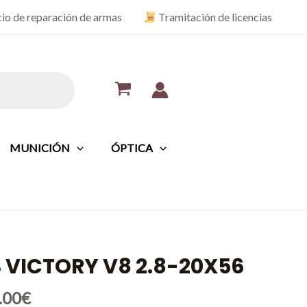
cio de reparación de armas
Tramitación de licencias
MUNICIÓN
ÓPTICA
S VICTORY V8 2.8-20X56
El
o
precio
al
actual
.00
€