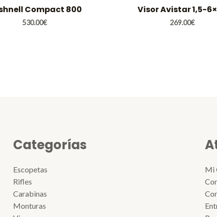
shnell Compact 800
Visor Avistar 1,5-6
530.00
€
269.00
€
Categorías
A
Escopetas
Mi 
Rifles
Con
Carabinas
Con
Monturas
Ent