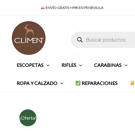
Ir
ENVÍO GRATIS +99€ EN PENÍNSULA
al
contenido
Búsqueda
de
productos
ESCOPETAS
RIFLES
CARABINAS
ROPA Y CALZADO
REPARACIONES
¡Oferta!