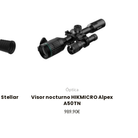
Óptica
Stellar
Visor nocturno HIKMICRO Alpex
A50TN
989.90
€