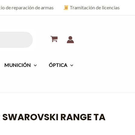
cio de reparación de armas
Tramitación de licencias
MUNICIÓN
ÓPTICA
 SWAROVSKI RANGE TA
El
o
precio
al
actual