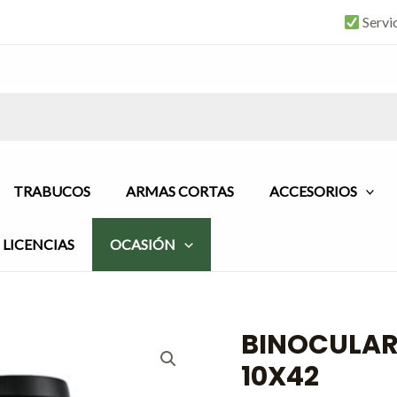
Servi
TRABUCOS
ARMAS CORTAS
ACCESORIOS
LICENCIAS
OCASIÓN
BINOCULAR
El
BINOCULAR
preci
SWAROVSKI
10X42
origin
RANGE