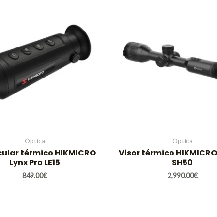
Óptica
Óptica
ular térmico HIKMICRO
Visor térmico HIKMICRO 
Lynx Pro LE15
SH50
849.00
€
2,990.00
€