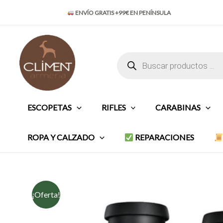
Ir
ENVÍO GRATIS +99€ EN PENÍNSULA
al
contenido
Búsqueda
de
productos
ESCOPETAS
RIFLES
CARABINAS
ROPA Y CALZADO
REPARACIONES
¡Oferta!