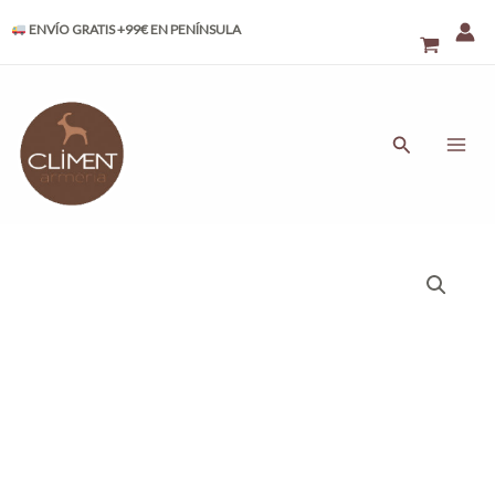
Ir
ENVÍO GRATIS +99€ EN PENÍNSULA
al
contenido
MAI
ME
Buscar