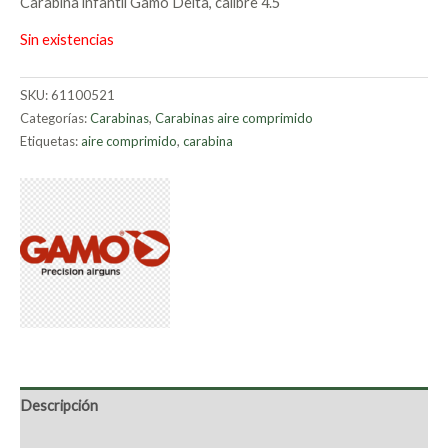
Carabina infantil Gamo Delta, calibre 4.5
Sin existencias
SKU:
61100521
Categorías:
Carabinas
,
Carabinas aire comprimido
Etiquetas:
aire comprimido
,
carabina
Descripción
Marca