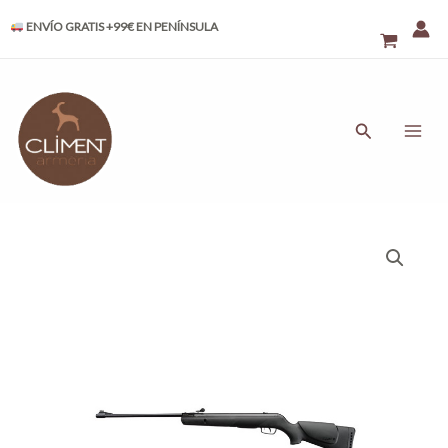
Ir
ENVÍO GRATIS +99€ EN PENÍNSULA
al
contenido
MAI
ME
Buscar