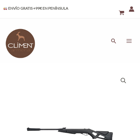
Ir
ENVÍO GRATIS +99€ EN PENÍNSULA
al
contenido
MAI
ME
Buscar